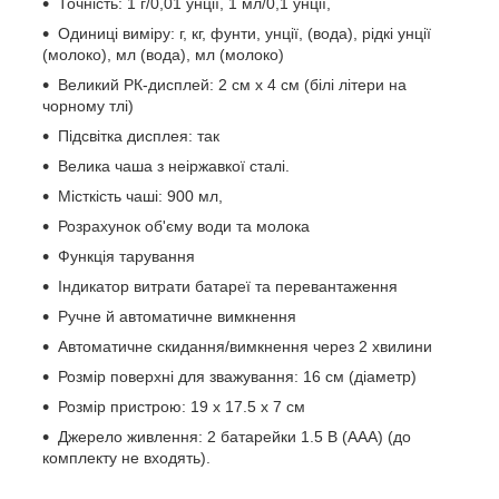
Точність: 1 г/0,01 унції, 1 мл/0,1 унції,
Одиниці виміру: г, кг, фунти, унції, (вода), рідкі унції
(молоко), мл (вода), мл (молоко)
Великий РК-дисплей: 2 см х 4 см (білі літери на
чорному тлі)
Підсвітка дисплея: так
Велика чаша з неіржавкої сталі.
Місткість чаші: 900 мл,
Розрахунок об'єму води та молока
Функція тарування
Індикатор витрати батареї та перевантаження
Ручне й автоматичне вимкнення
Автоматичне скидання/вимкнення через 2 хвилини
Розмір поверхні для зважування: 16 см (діаметр)
Розмір пристрою: 19 х 17.5 х 7 см
Джерело живлення: 2 батарейки 1.5 В (ААА) (до
комплекту не входять).