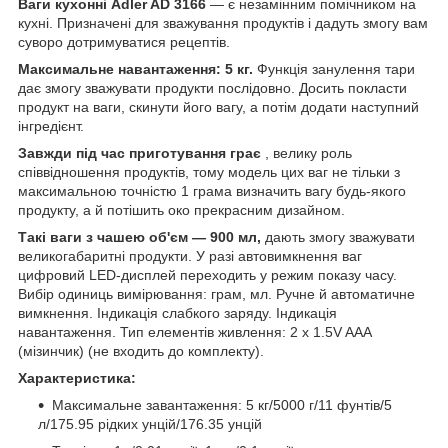
Ваги кухонні Adler AD 3166
— є незамінним помічником на
кухні. Призначені для зважування продуктів і дадуть змогу вам
суворо дотримуватися рецептів.
Максимальне навантаження: 5 кг.
Функція занулення тари
дає змогу зважувати продукти послідовно. Досить покласти
продукт на ваги, скинути його вагу, а потім додати наступний
інгредієнт.
Завжди під час приготування грає
, велику роль
співвідношення продуктів, тому модель цих ваг не тільки з
максимальною точністю 1 грама визначить вагу будь-якого
продукту, а й потішить око прекрасним дизайном.
Такі ваги з чашею об'єм — 900 мл,
дають змогу зважувати
великогабаритні продукти. У разі автовимкнення ваг
цифровий LED-дисплей переходить у режим показу часу.
Вибір одиниць вимірювання: грам, мл. Ручне й автоматичне
вимкнення. Індикація слабкого заряду. Індикація
навантаження. Тип елементів живлення: 2 x 1.5V AAA
(мізинчик) (не входить до комплекту).
Характеристика:
Максимальне завантаження: 5 кг/5000 г/11 фунтів/5
л/175.95 рідких унцій/176.35 унцій