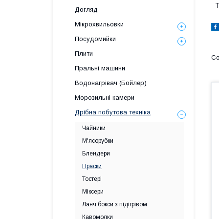
Т
Догляд
Мікрохвильовки
Посудомийки
Плити
Пральні машини
Водонагрівач (Бойлер)
Морозильні камери
Дрібна побутова техніка
Чайники
М'ясорубки
Блендери
Праски
Тостері
Міксери
Ланч бокси з підігрівом
Кавомолки