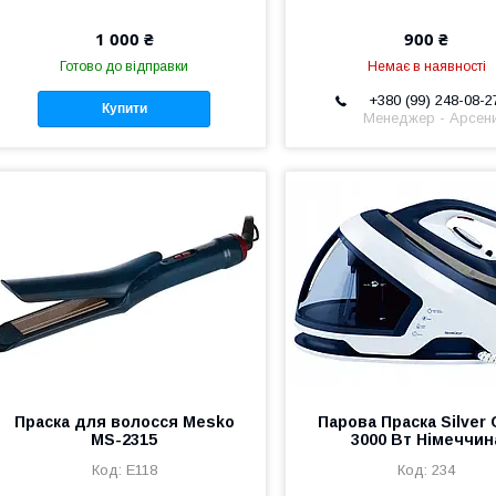
1 000 ₴
900 ₴
Готово до відправки
Немає в наявності
+380 (99) 248-08-2
Купити
Менеджер - Арсен
Праска для волосся Mesko
Парова Праска Silver 
MS-2315
3000 Вт Німеччин
E118
234