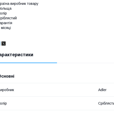
раїна-виробник товару
Польща
олір
ріблястий
арантія
 місяці
арактеристики
Основні
иробник
Adler
олір
Срібляст