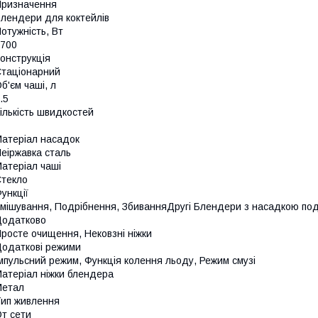
ризначення
лендери для коктейлів
отужність, Вт
700
онструкція
таціонарний
б'єм чаші, л
.5
ількість швидкостей
атеріал насадок
еіржавка сталь
атеріал чаші
текло
ункції
мішування, Подрібнення, ЗбиванняДругі Блендери з насадкою по
Додатково
росте очищення, Нековзні ніжки
одаткові режими
мпульсний режим, Функція колення льоду, Режим смузі
атеріал ніжки блендера
Метал
ип живлення
т сети