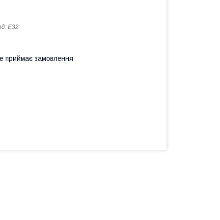
од:
Е32
не приймає замовлення