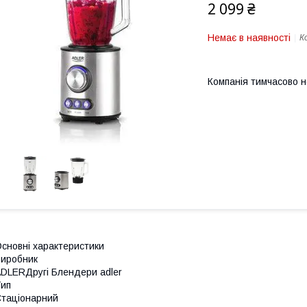
2 099 ₴
Немає в наявності
К
Компанія тимчасово 
сновні характеристики
иробник
DLERДругі Блендери adler
ип
таціонарний