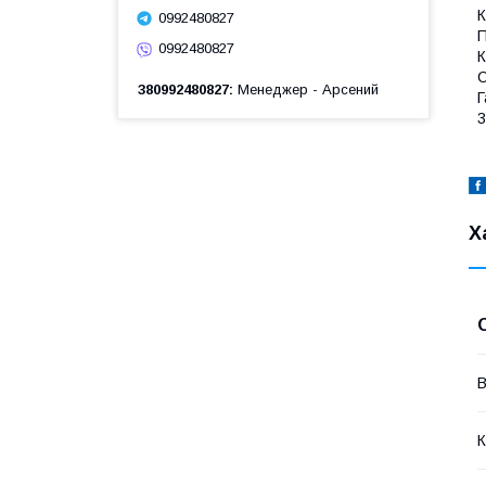
К
0992480827
0992480827
К
С
380992480827
Менеджер - Арсений
Г
3
Х
В
К