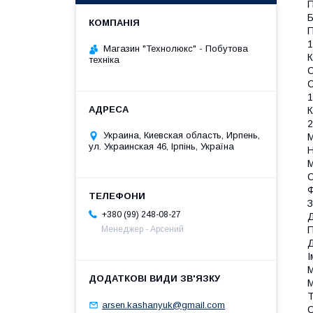
П
Б
П
1
Магазин "Технолюкс" - Побутова
К
техніка
С
О
1
К
2
Украина, Киевская область, Ирпень,
М
ул. Украинская 46, Ірпінь, Україна
Н
М
С
Ф
З
+380 (99) 248-08-27
П
Менеджер - Арсений
Д
І
М
Т
arsen.kashanyuk@gmail.com
О