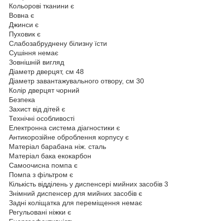
Кольорові тканини є
Вовна є
Джинси є
Пуховик є
Слабозабруднену білизну їсти
Сушіння немає
Зовнішній вигляд
Діаметр дверцят, см 48
Діаметр завантажувального отвору, см 30
Колір дверцят чорний
Безпека
Захист від дітей є
Технічні особливості
Електронна система діагностики є
Антикорозійне оброблення корпусу є
Матеріал барабана ніж. сталь
Матеріал бака екокарбон
Самоочисна помпа є
Помпа з фільтром є
Кількість відділень у диспенсері мийних засобів 3
Знімний диспенсер для мийних засобів є
Задні коліщатка для переміщення немає
Регульовані ніжки є