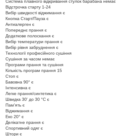
Система плавного відкривання стулок барабана немає
Відстрочка старту 1-24
Вибір швидкості віджимання є
Кнопка Старт/Пауза є
Антиалерген є
Попереднє прання є
Додаткове полоскання є
Вибір температури прання є
Вибір рівня забруднення є
Технології професійного сушіння
Сушіння за часом немає
Програми прання та сушіння
Кількість програм прання 15
Стоп є
Бавовна 90° є
Інтенсивна є
Легке прання/синтетика є
Швидка 30' до 30 °C є
Пам'ять є
Віджимання є
Еко 20° є
Делікатне прання є
Спортивний одяг є
Штори є